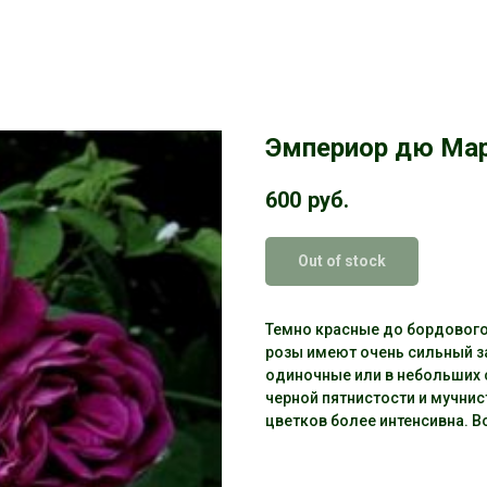
Эмпериор дю Мар
600
руб.
Out of stock
Темно красные до бордового,
розы имеют очень сильный з
одиночные или в небольших 
черной пятнистости и мучнист
цветков более интенсивна. В