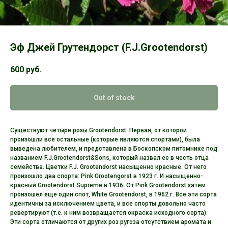
Эф Джей Грутендорст (F.J.Grootendorst)
600
руб.
Out of stock
Существуют четыре розы Grootendorst. Первая, от которой
произошли все остальные (которые являются спортами), была
выведена любителем, и представлена в Боскопском питомнике под
названием F.J.Grootendorst&Sons, который назвал ее в честь отца
семейства. Цветки F.J. Grootendorst насыщенно красные. От него
произошло два спорта: Pink Grootengorst в 1923 г. И насыщенно-
красный Grootendorst Supreme в 1936. От Pink Grootendorst затем
произошел еще один спот, White Grootendorst, в 1962 г. Все эти сорта
идентичны за исключением цвета, и все спорты довольно часто
ревертируют (т.е. к ним возвращается окраска исходного сорта).
Эти сорта отличаются от других роз ругоза отсутствием аромата и