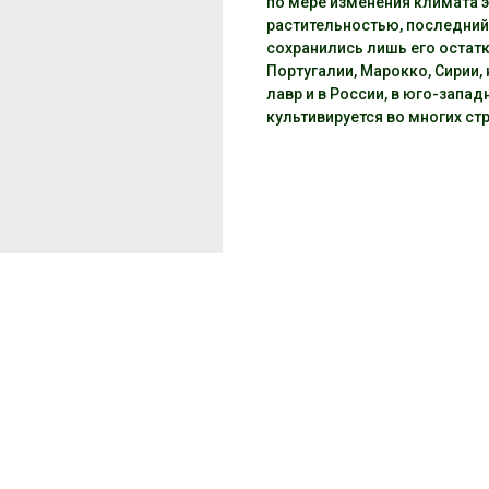
по мере изменения климата 
растительностью, последний 
сохранились лишь его остатк
Португалии, Марокко, Сирии,
лавр и в России, в юго-запа
культивируется во многих ст