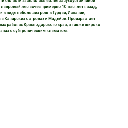
эти области заселялись более засухоустойчивой
лавровый лес исчез примерно 10 тыс. лет назад,
и в виде небольших рощ в Турции, Испании,
 на Канарских островах и Мадейре. Произрастает
дных районах Краснодарского края, а также широко
ранах с субтропическим климатом.