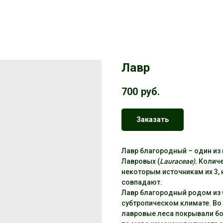
Лавр
700
руб.
Заказать
Лавр благородный – один из 
Лавровых (
Lauraceae
).
Количе
некоторым источникам их 3,
совпадают.
Лавр благородный родом из 
субтропическом климате. Во
лавровые леса покрывали б