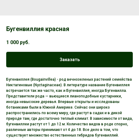
Бугенвиллия красная
1 000
руб.
Заказать
Бугенвиллея (Bougainvillea) - род вечнозеленых растений семейства
Никтагиновые (Nyctaginaceae). В литературе название Бугенвиллея
встречается так же часто, как и Бугенвиллия, иногда Бугенвилла.
Представители рода — вьющиеся лианоподобные кустарники,
иногда невысокие деревья. Впервые открыты и исследованы
ботаниками были в Южной Америке. Сейчас они широко
распространились по всему миру, где растут в садах и в дикой
природе там, где достаточно теплый климат. В зависимости от вида,
бугенвиллеи растут от 1 до 12 м. Количество видов в роде спорно,
различные авторы принимают от 4 до 18. Все дело в том, что
существует множество естественных гибридов бугенвиллий.