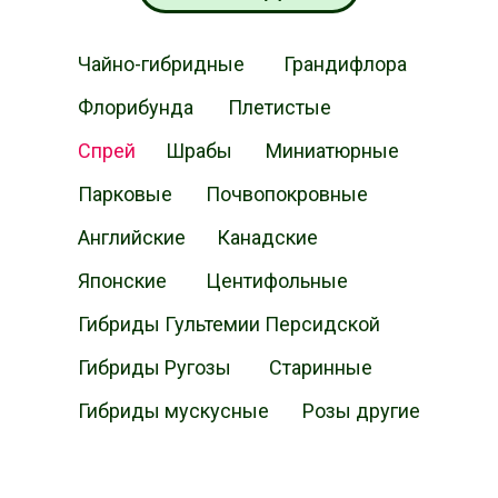
Чайно-гибридные
Грандифлора
Флорибунда
Плетистые
Спрей
Шрабы
Миниатюрные
Парковые
Почвопокровные
Английские
Канадские
Японские
Центифольные
Гибриды Гультемии Персидской
Гибриды Ругозы
Старинные
Гибриды мускусные
Розы другие