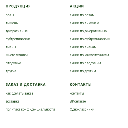
ПРОДУКЦИЯ
АКЦИИ
розы
акции по розам
лимоны
акции по лимонам
декоративные
акции по декоративным
субтропические
акции по субтропическим
лианы
акции по лианам
многолетники
акции по многолетникам
плодовые
акции по плодовым
другие
акции по другим
ЗАКАЗ И ДОСТАВКА
КОНТАКТЫ
как сделать заказ
контакты
доставка
ВКонтакте
политика конфиденциальности
Одноклассники